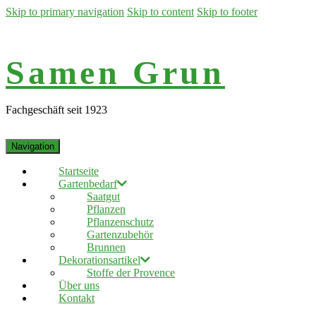
Skip to primary navigation
Skip to content
Skip to footer
Samen Grun
Fachgeschäft seit 1923
Navigation
Startseite
Gartenbedarf
Saatgut
Pflanzen
Pflanzenschutz
Gartenzubehör
Brunnen
Dekorationsartikel
Stoffe der Provence
Über uns
Kontakt