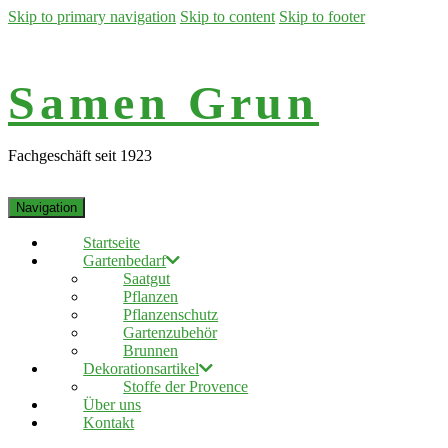
Skip to primary navigation
Skip to content
Skip to footer
Samen Grun
Fachgeschäft seit 1923
Navigation
Startseite
Gartenbedarf
Saatgut
Pflanzen
Pflanzenschutz
Gartenzubehör
Brunnen
Dekorationsartikel
Stoffe der Provence
Über uns
Kontakt